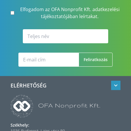
Elfogadom az OFA Nonprofit Kft. adatkezelési
tájékoztatójában leírtakat.
Feliratkozás
ELÉRHETŐSÉG
Székhely:
1036 Budapest, Lajos utca 80.