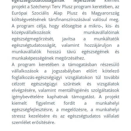
egészségtudatosságának fejlesztése
kiemelt
projekt a Széchenyi Terv Plusz program keretében, az
Európai Szociális Alap Plusz és Magyarország
költségvetésének társfinanszírozásával valósul meg.
A program célja, hogy elősegítse a mikro-, kis- és
középvállalkozások munkavállalóinak
egészségmegőrzését, javítsa a munkáltatók
egészségtudatosságát, valamint hozzájáruljon a
munkavállalók hosszú távú egészségének és
munkaképességének megőrzéséhez.
A program keretében a támogatásban részesülő
vállalkozások a jogszabályban előírt kötelező
foglalkozás-egészségügyi vizsgálatokon túl további
célzott egészségügyi szűrések és vizsgálatok
elvégzésére, valamint mentálhigiénés szolgáltatások
igénybevételére kaphatnak támogatást. A projekt
kiemelt figyelmet fordít a munkahelyi
egészségfejlesztésre, a megelőzésre, a munkahelyi
stressz kezelésére és az egészségtudatos vállalati
szemlélet erősítésére.