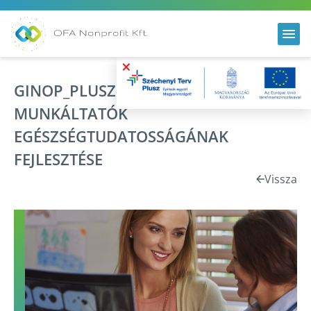
×
GINOP_PLUSZ‑3.2.6‑25‑2025‑00001 -
MUNKÁLTATÓK
EGÉSZSÉGTUDATOSSÁGÁNAK
FEJLESZTÉSE
Vissza