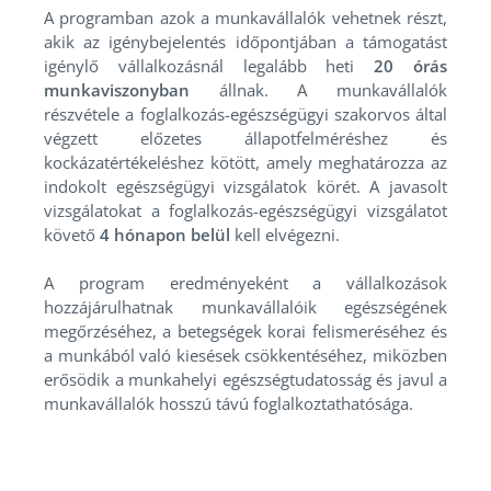
A programban azok a munkavállalók vehetnek részt,
akik az igénybejelentés időpontjában a támogatást
igénylő vállalkozásnál legalább heti
20 órás
munkaviszonyban
állnak. A munkavállalók
részvétele a foglalkozás-egészségügyi szakorvos által
végzett előzetes állapotfelméréshez és
kockázatértékeléshez kötött, amely meghatározza az
indokolt egészségügyi vizsgálatok körét. A javasolt
vizsgálatokat a foglalkozás-egészségügyi vizsgálatot
követő
4 hónapon belül
kell elvégezni.
A program eredményeként a vállalkozások
hozzájárulhatnak munkavállalóik egészségének
megőrzéséhez, a betegségek korai felismeréséhez és
a munkából való kiesések csökkentéséhez, miközben
erősödik a munkahelyi egészségtudatosság és javul a
munkavállalók hosszú távú foglalkoztathatósága.