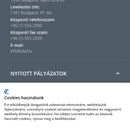
Levelezési cím:
1301 Budapest, Pf.: 84.
Központi telefonszám:
+36 (1) 555-2900
Központi fax szám:
+36 (1) 555-2929
E-mail:
info@ofa.hu
NYITOTT PÁLYÁZATOK
INFORMÁCIÓ
Cookies használunk
Ezt elküldhetjük látogatóink adatainak elemzésére, webhelyünk
fejlesztésére, személyre szabott tartalom megjelenítésére és nagyszerű
webhely-élmény biztosítására. Ha többet szeretne tudni az általunk
MENÜPONTOK
használt cookies, nyissa meg a beállításokat.