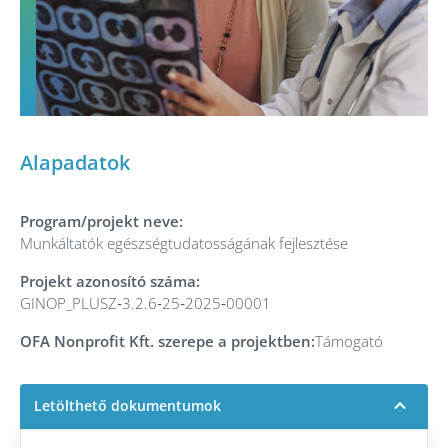
Alapadatok
Program/projekt neve:
Munkáltatók egészségtudatosságának fejlesztése
Projekt azonosító száma:
GINOP_PLUSZ‑3.2.6‑25‑2025‑00001
OFA Nonprofit Kft. szerepe a projektben:
Támogató
Letölthető dokumentumok