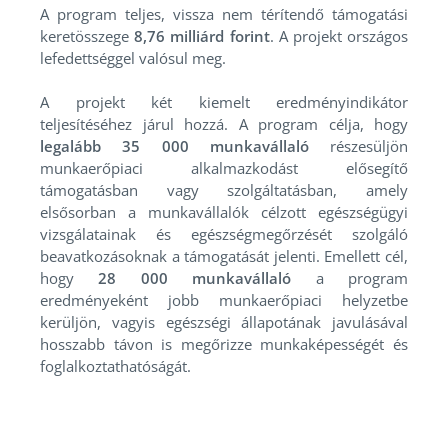
A program teljes, vissza nem térítendő támogatási
keretösszege
8,76 milliárd forint
. A projekt országos
lefedettséggel valósul meg.
A projekt két kiemelt eredményindikátor
teljesítéséhez járul hozzá. A program célja, hogy
legalább 35 000 munkavállaló
részesüljön
munkaerőpiaci alkalmazkodást elősegítő
támogatásban vagy szolgáltatásban, amely
elsősorban a munkavállalók célzott egészségügyi
vizsgálatainak és egészségmegőrzését szolgáló
beavatkozásoknak a támogatását jelenti. Emellett cél,
hogy
28 000 munkavállaló
a program
eredményeként jobb munkaerőpiaci helyzetbe
kerüljön, vagyis egészségi állapotának javulásával
hosszabb távon is megőrizze munkaképességét és
foglalkoztathatóságát.