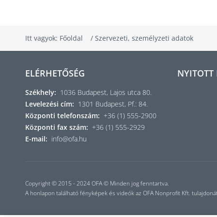
Itt vagyok:
Főoldal
/
Szervezeti, személyzeti adatok
ELÉRHETŐSÉG
NYITOTT
Székhely:
1036 Budapest, Lajos utca 80.
Levelezési cím:
1301 Budapest, Pf.: 84.
Központi telefonszám:
+36 (1) 555-2900
Központi fax szám:
+36 (1) 555-2929
E-mail:
info@ofa.hu
Copyright © 2015 - 2024 OFA © Minden jog fenntartva.
A honlapon található fényképek és videók az OFA Nonprofit Kft. tulajdoná