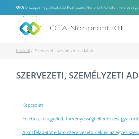
OFA
Országos Foglalkoztatási Közhasznú Nonprofit Korlátolt Felelősségű
Főoldal
Szervezeti, személyzeti adatok
SZERVEZETI, SZEMÉLYZETI A
Kapcsolat
Felettes, felügyeleti, törvényességi ellenőrzést gyakorl
A közfeladatot ellátó szerv vezetőinek és az egyes sze