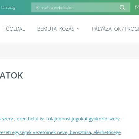
 Társaság
FŐOLDAL
BEMUTATKOZÁS
PÁLYÁZATOK / PRO
DATOK
ó szerv ; ezen belül is: Tulajdonosi jogokat gyakorló szerv
rvezeti egységek vezetőinek neve, beosztása, elérhetősége