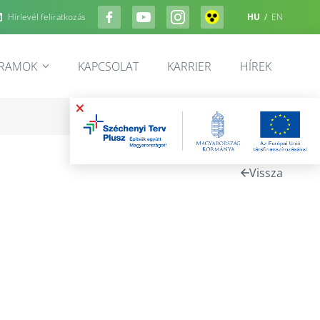
Hírlevél feliratkozás
HU
/
EN
GRAMOK
KAPCSOLAT
KARRIER
HÍREK
×
Vissza