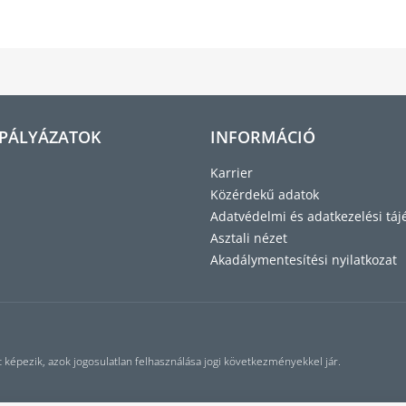
 PÁLYÁZATOK
INFORMÁCIÓ
Karrier
Közérdekű adatok
Adatvédelmi és adatkezelési táj
Asztali nézet
Akadálymentesítési nyilatkozat
t képezik, azok jogosulatlan felhasználása jogi következményekkel jár.