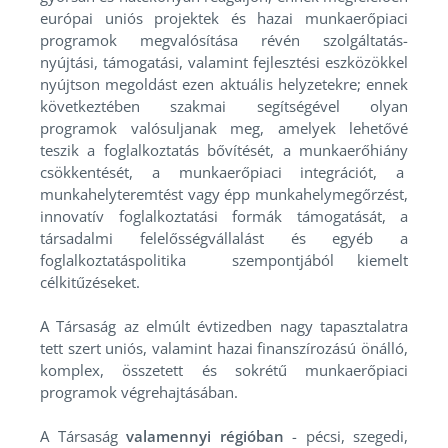
európai uniós projektek és hazai munkaerőpiaci
programok megvalósítása révén szolgáltatás-
nyújtási, támogatási, valamint fejlesztési eszközökkel
nyújtson megoldást ezen aktuális helyzetekre; ennek
következtében szakmai segítségével olyan
programok valósuljanak meg, amelyek lehetővé
teszik a foglalkoztatás bővítését, a munkaerőhiány
csökkentését, a munkaerőpiaci integrációt, a
munkahelyteremtést vagy épp munkahelymegőrzést,
innovatív foglalkoztatási formák támogatását, a
társadalmi felelősségvállalást és egyéb a
foglalkoztatáspolitika szempontjából kiemelt
célkitűzéseket.
A Társaság az elmúlt évtizedben nagy tapasztalatra
tett szert uniós, valamint hazai finanszírozású önálló,
komplex, összetett és sokrétű munkaerőpiaci
programok végrehajtásában.
A Társaság
valamennyi régióban
- pécsi, szegedi,