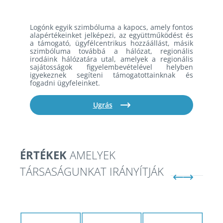
Logónk egyik szimbóluma a kapocs, amely fontos
alapértékeinket jelképezi, az együttműködést és
a támogató, ügyfélcentrikus hozzáállást, másik
szimbóluma továbbá a hálózat, regionális
irodáink hálózatára utal, amelyek a regionális
sajátosságok figyelembevételével helyben
igyekeznek segíteni támogatottainknak és
fogadni ügyfeleinket.
Ugrás
ÉRTÉKEK
AMELYEK
TÁRSASÁGUNKAT IRÁNYÍTJÁK