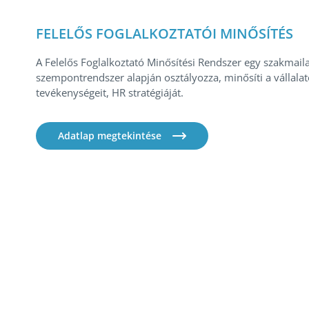
FELELŐS FOGLALKOZTATÓI MINŐSÍTÉS
A Felelős Foglalkoztató Minősítési Rendszer egy szakmail
szempontrendszer alapján osztályozza, minősíti a vállalato
tevékenységeit, HR stratégiáját.
Adatlap megtekintése