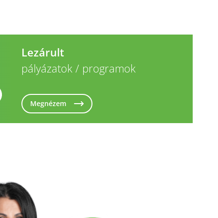
Lezárult
pályázatok / programok
Megnézem