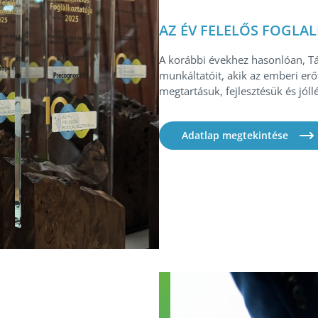
AZ ÉV FELELŐS FOGLA
A korábbi évekhez hasonlóan, Tá
munkáltatóit, akik az emberi erőf
megtartásuk, fejlesztésük és jóll
Adatlap megtekintése