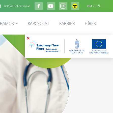
Hírlevél feliratkozás
HU
/
EN
GRAMOK
KAPCSOLAT
KARRIER
HÍREK
×