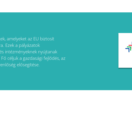
ek, amelyeket az EU biztosít
a. Ezek a pályázatok
 és intézményeknek nyújtanak
Fő céljuk a gazdasági fejlődés, az
yenlőség elősegítése.