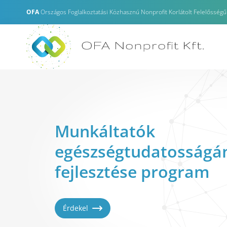
OFA
Országos Foglalkoztatási Közhasznú Nonprofit Korlátolt Felelősségű
Felelős Foglalkoztatói
Minősítés
Érdekel