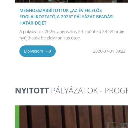
MEGHOSSZABBÍTOTTUK „AZ ÉV FELELŐS
FOGLALKOZTATÓJA 2026” PÁLYÁZAT BEADÁSI
HATÁRIDEJÉT
A pályázatok 2026. augusztus 24. (péntek) 23:59 óráig
nyújthatók be elektronikus úton.
Elolvasom
2026-07-31 09:22
NYITOTT
PÁLYÁZATOK - PRO