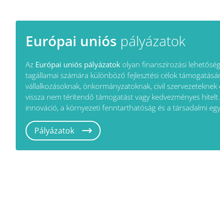
A ChatGPT ezt mondta:
Európai uniós
pályázatok
Az
Európai uniós pályázatok
olyan finanszírozási lehetőség
tagállamai számára különböző fejlesztési célok támogatásár
vállalkozásoknak, önkormányzatoknak, civil szervezeteknek
vissza nem térítendő támogatást vagy kedvezményes hitelt. 
innováció, a környezeti fenntarthatóság és a társadalmi eg
Pályázatok