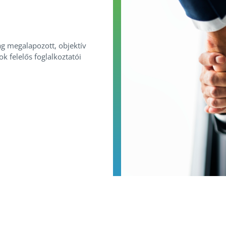
ag megalapozott, objektív
k felelős foglalkoztatói