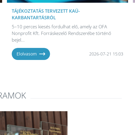
TÁJÉKOZTATÁS TERVEZETT KAÜ-
KARBANTARTÁSRÓL
5–10 perces kiesés fordulhat elő, amely az OFA
Nonprofit Kft. Forráskezelő Rendszerébe történő
bejel...
Elolvasom
2026-07-21 15:03
GRAMOK