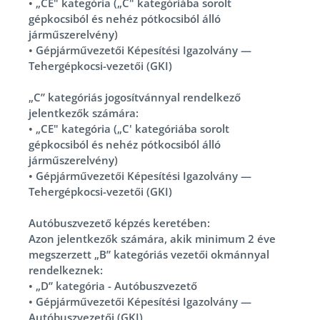
•
„CE" kategória („C" kategóriába sorolt
gépkocsiból és nehéz pótkocsiból álló
járműszerelvény)
•
Gépjárművezetői Képesítési Igazolvány —
Tehergépkocsi-vezetői (GKI)
„C” kategóriás jogosítvánnyal rendelkező
jelentkezők számára:
•
„CE" kategória („C' kategóriába sorolt
gépkocsiból és nehéz pótkocsiból álló
járműszerelvény)
•
Gépjárművezetői Képesítési Igazolvány —
Tehergépkocsi-vezetői (GKI)
Autóbuszvezető képzés keretében:
Azon jelentkezők számára, akik minimum 2 éve
megszerzett „B” kategóriás vezetői okmánnyal
rendelkeznek:
•
„D” kategória - Autóbuszvezető
•
Gépjárművezetői Képesítési Igazolvány —
Autóbuszvezetői (GKI)