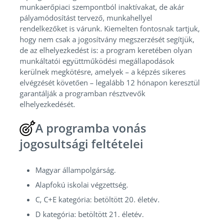
munkaerőpiaci szempontból inaktívakat, de akár
pályamódosítást tervező, munkahellyel
rendelkezőket is várunk. Kiemelten fontosnak tartjuk,
hogy nem csak a jogosítvány megszerzését segítjük,
de az elhelyezkedést is: a program keretében olyan
munkáltatói együttműködési megállapodások
kerülnek megkötésre, amelyek – a képzés sikeres
elvégzését követően – legalább 12 hónapon keresztül
garantálják a programban résztvevők
elhelyezkedését.
A programba vonás
jogosultsági feltételei
Magyar állampolgárság.
Alapfokú iskolai végzettség.
C, C+E kategória: betöltött 20. életév.
D kategória: betöltött 21. életév.