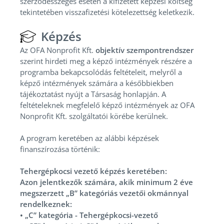
szerződésszegés esetén a kifizetett képzési költség
tekintetében visszafizetési kötelezettség keletkezik.
Képzés
Az OFA Nonprofit Kft.
objektív szempontrendszer
szerint hirdeti meg a képző intézmények részére a
programba bekapcsolódás feltételeit, melyről a
képző intézmények számára a későbbiekben
tájékoztatást nyújt a Társaság honlapján. A
feltételeknek megfelelő képző intézmények az OFA
Nonprofit Kft. szolgáltatói körébe kerülnek.
A program keretében az alábbi képzések
finanszírozása történik:
Tehergépkocsi vezető képzés keretében:
Azon jelentkezők számára, akik minimum 2 éve
megszerzett „B” kategóriás vezetői okmánnyal
rendelkeznek:
•
„C” kategória - Tehergépkocsi-vezető