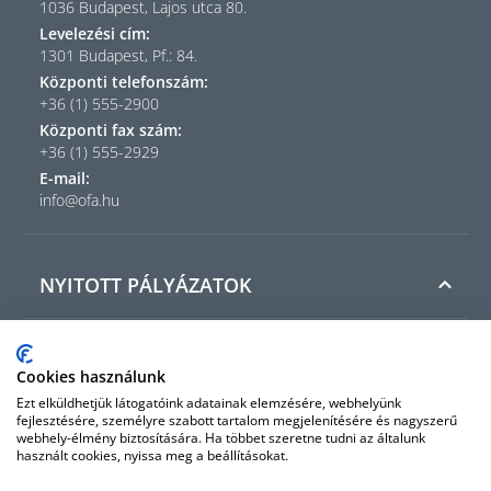
1036 Budapest, Lajos utca 80.
Levelezési cím:
1301 Budapest, Pf.: 84.
Központi telefonszám:
+36 (1) 555-2900
Központi fax szám:
+36 (1) 555-2929
E-mail:
info@ofa.hu
NYITOTT PÁLYÁZATOK
INFORMÁCIÓ
Cookies használunk
Ezt elküldhetjük látogatóink adatainak elemzésére, webhelyünk
fejlesztésére, személyre szabott tartalom megjelenítésére és nagyszerű
webhely-élmény biztosítására. Ha többet szeretne tudni az általunk
MENÜPONTOK
használt cookies, nyissa meg a beállításokat.