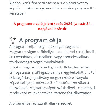
Alapból kerül finanszírozásra a "Gépjárművezető
képzés munkaviszonyban állók számára program II."
keretében.
A programra való jelentkezés 2026. január 31.
napjával lezárult!
A program célja
A program célja, hogy hatékonyan segítse a
Magyarországon székhellyel, telephellyel rendelkező,
árutovábbítási, áruszállítási vagy személyszállítási
tevékenységet végző munkáltatók
munkaerőigényének kielégítését, illetve biztosítsa
támogatással a GKI-igazolvánnyal egybekötött C, C+E,
D kategóriás jogosítvány megszerzésére irányuló
képzéssel gépjárművezetői képesítést szerzőket a
hosszútávú, Magyarországon székhellyel, telephellyel
rendelkező munkáltatóknál történő foglalkoztatást.
A programba regisztrált álláskeresőket,