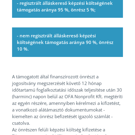
- regisztrált álláskereső képzési költségének
támogatás aránya 95 %, önrész 5 %;
- nem regisztrált álláskereső képzési
költségének támogatás aránya 90 %, önrész
10 %.
A támogatott által finanszírozott önrészt a
jogosítvány megszerzését követő 12 hónap
időtartamú foglalkoztatási időszak teljesítése után 30
(harminc) napon belül az OFA Nonprofit Kft. megtéríti
az egyén részére, amennyiben kérelmezi a kifizetést,
a vonatkozó alátámasztó dokumentumokat -
kiemelten az önrész befizetését igazoló számlát -
csatolva.
Az önrészen felüli képzési költség kifizetése a