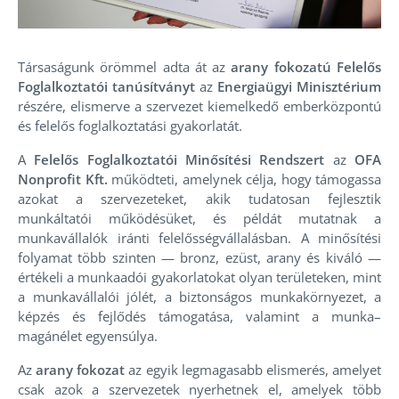
Társaságunk örömmel adta át az
arany fokozatú Felelős
Foglalkoztatói tanúsítványt
az
Energiaügyi Minisztérium
részére, elismerve a szervezet kiemelkedő emberközpontú
és felelős foglalkoztatási gyakorlatát.
A
Felelős Foglalkoztatói Minősítési Rendszert
az
OFA
Nonprofit Kft.
működteti, amelynek célja, hogy támogassa
azokat a szervezeteket, akik tudatosan fejlesztik
munkáltatói működésüket, és példát mutatnak a
munkavállalók iránti felelősségvállalásban. A minősítési
folyamat több szinten — bronz, ezüst, arany és kiváló —
értékeli a munkaadói gyakorlatokat olyan területeken, mint
a munkavállalói jólét, a biztonságos munkakörnyezet, a
képzés és fejlődés támogatása, valamint a munka–
magánélet egyensúlya.
Az
arany fokozat
az egyik legmagasabb elismerés, amelyet
csak azok a szervezetek nyerhetnek el, amelyek több