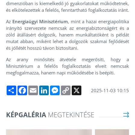
dimenzióban is kiemelkedő jó gyakorlatokat működtetnek,
és elkötelezettek a felelős, fenntartható foglalkoztatás iránt.
Az
Energiaügyi Minisztérium
, mint a hazai energiapolitika
irányító szervezete nemcsak az energiabiztonságért és a
zöld átállásért dolgozik, hanem munkáltatóként is példát
mutat abban, miként lehet a dolgozók szakmai fejlődését
és jóllétét hosszú távon biztosítani.
Az arany minősítés átvétele megerősíti, hogy a
Minisztérium a felelős foglalkoztatás elveit nemcsak
megfogalmazza, hanem napi működésébe is beépíti.
Megosztás
Facebook
Email
LinkedIn
Messenger
Copy
X
2025-11-03 10:15
Link
KÉPGALÉRIA
MEGTEKINTÉSE