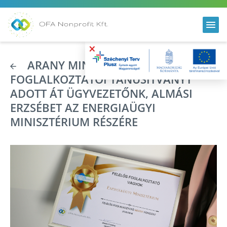
×
ARANY MINŐSÍTÉSŰ FELELŐS
FOGLALKOZTATÓI TANÚSÍTVÁNYT
ADOTT ÁT ÜGYVEZETŐNK, ALMÁSI
ERZSÉBET AZ ENERGIAÜGYI
MINISZTÉRIUM RÉSZÉRE