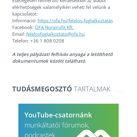
Esetlegesen felmerülő kérdéseikkel az alábbi
elérhetőségek valamelyikén veheti fel velünk a
kapcsolatot:
Információ:
https://ofa.hu/felelos-foglalkoztatás
Facebook:
OFA Nonprofit Kft.
Email:
felelosfoglalkoztato@ofa.hu
Telefon: +36 1 808 0208
A teljes pályázati felhívás anyaga a letölthető
dokumentumok között található.
TUDÁSMEGOSZTÓ
TARTALMAK
YouTube-csatornánk
munkáltatói fórumok,
podcastek