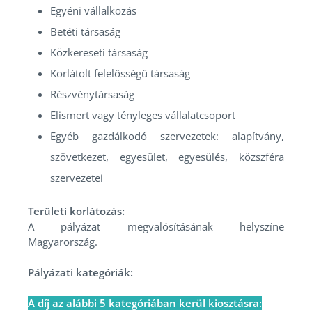
Egyéni vállalkozás
Betéti társaság
Közkereseti társaság
Korlátolt felelősségű társaság
Részvénytársaság
Elismert vagy tényleges vállalatcsoport
Egyéb gazdálkodó szervezetek: alapítvány,
szövetkezet, egyesület, egyesülés, közszféra
szervezetei
Területi korlátozás:
A pályázat megvalósításának helyszíne
Magyarország.
Pályázati kategóriák:
A díj az alábbi 5 kategóriában kerül kiosztásra: