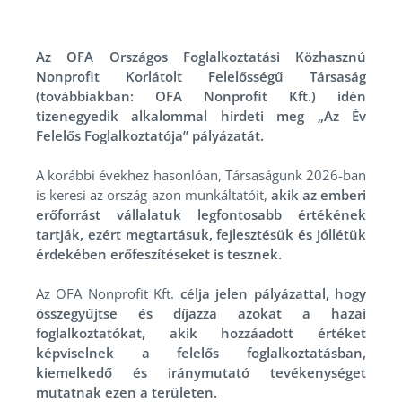
Az OFA Országos Foglalkoztatási Közhasznú
Nonprofit Korlátolt Felelősségű Társaság
(továbbiakban: OFA Nonprofit Kft.) idén
tizenegyedik alkalommal hirdeti meg „Az Év
Felelős Foglalkoztatója” pályázatát.
A korábbi évekhez hasonlóan, Társaságunk 2026-ban
is keresi az ország azon munkáltatóit,
akik az emberi
erőforrást vállalatuk legfontosabb értékének
tartják, ezért megtartásuk, fejlesztésük és jóllétük
érdekében erőfeszítéseket is tesznek.
Az OFA Nonprofit Kft.
célja jelen pályázattal, hogy
összegyűjtse és díjazza azokat a hazai
foglalkoztatókat, akik hozzáadott értéket
képviselnek a felelős foglalkoztatásban,
kiemelkedő és iránymutató tevékenységet
mutatnak ezen a területen.